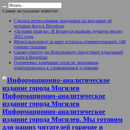
Самые актуальные новости:
Сделать ретро-снимок предложат на выставке об
истории фото в Витебске
«За нами правда». В Беларуси назвали лучшую песню
2022 года
Минсельхозпрод: за март осталось отремонтировать 140
единиц техники
Сказку-притчу по Короткевичу представит кукольный
театр в Витебске
Головченко: ключевые отрасли экономики
адаптировались к сложившимся условиям
Информационно-аналитическое
издание города Могилев
Информационно-аналитическое
издание города Могилев. Мы готовим
для наших читателей горячие и