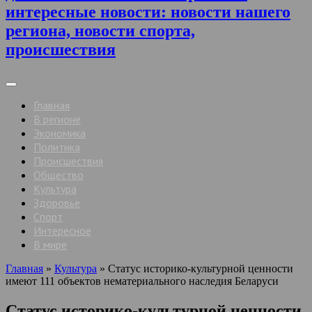
интересные новости: новости нашего
региона, новости спорта,
происшествия
Главная
В регионе
Экономика
Политика
Происшествия
Общество
Культура
Здоровье
Спорт
Интересное
В мире
Главная
»
Культура
»
Статус историко-культурной ценности
имеют 111 объектов нематериального наследия Беларуси
Статус историко-культурной ценности